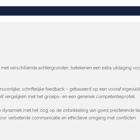
 met verschillende achtergronden, betekenen een extra uitdaging vo
soonlijke, schriftelijke feedback – gebaseerd op een vooraf ingevul
lf vergelijken met het groeps- en een generiek competentieprofiel.
 dynamiek met het oog op de ontwikkeling van goed presterende team
n door verbeterde communicatie en effectieve omgang met conflicten.