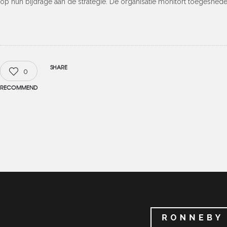
op hun bijdrage aan de strategie. De organisatie monitort toegesnede
SHARE
0
RECOMMEND