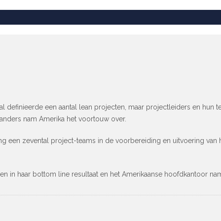
l definieerde een aantal lean projecten, maar projectleiders en hun
, anders nam Amerika het voortouw over.
een zevental project-teams in de voorbereiding en uitvoering van hu
ngen in haar bottom line resultaat en het Amerikaanse hoofdkantoor n