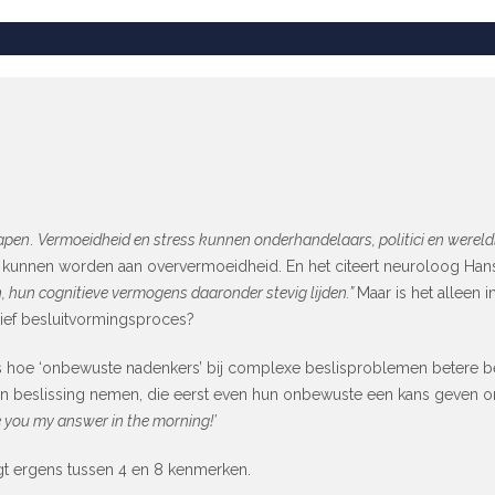
apen
.
Vermoeidheid en stress kunnen onderhandelaars, politici en wereldl
weten kunnen worden aan oververmoeidheid. En het citeert neuroloog H
n, hun cognitieve vermogens daaronder stevig lijden.”
Maar is het alleen i
nsief besluitvormingsproces?
is hoe ‘onbewuste nadenkers’ bij complexe beslisproblemen betere 
 beslissing nemen, die eerst even hun onbewuste een kans geven om d
ive you my answer in the morning!’
gt ergens tussen 4 en 8 kenmerken.