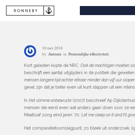
10 mei 2018
by
Antonie
in
Persoonlijke effectiviteit
Kort geleden kopte de NRC:
Ook de machtigen moeten sl
beschrijft een aantal uitglijders in de politiek die ge
mensen langere tijd achter elkaar minder dan vijf uur slape
geval zijn dat je beter even uit kunt stappen uit een inte
In
Het slimme onbewuste
(2007) beschreef Ap Dijksterhu
mensen die eerst even wat anders gaan doen voor ze een
Meatloaf zong eind jaren ’70:
Let me sleep on it and I’ll g
Het complexiteitsomslagpunt, zo bleek uit onderzoek, li