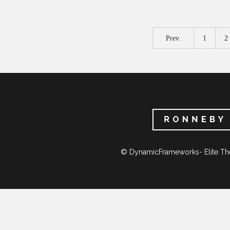
Prev.
1
2
© DynamicFrameworks- Elite Th