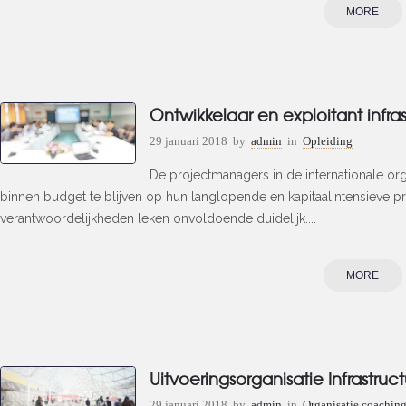
MORE
Ontwikkelaar en exploitant infra
29 januari 2018
by
admin
in
Opleiding
De projectmanagers in de internationale or
binnen budget te blijven op hun langlopende en kapitaalintensieve p
verantwoordelijkheden leken onvoldoende duidelijk....
MORE
Uitvoeringsorganisatie Infrastruc
29 januari 2018
by
admin
in
Organisatie coachin